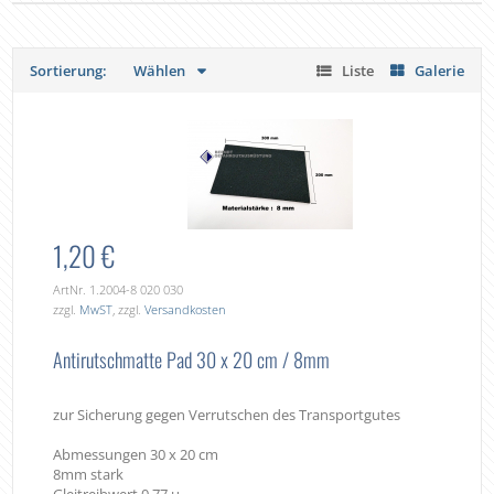
Sortierung:
Wählen
Liste
Galerie
1,20 €
ArtNr. 1.2004-8 020 030
zzgl.
MwST
, zzgl.
Versandkosten
Antirutschmatte Pad 30 x 20 cm / 8mm
zur Sicherung gegen Verrutschen des Transportgutes
Abmessungen 30 x 20 cm
8mm stark
Gleitreibwert 0,77 µ