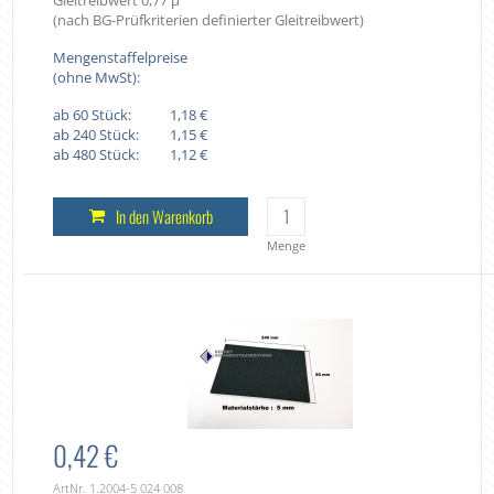
(nach BG-Prüfkriterien definierter Gleitreibwert)
Mengenstaffelpreise
(ohne MwSt):
ab 60 Stück:
1,18 €
ab 240 Stück:
1,15 €
ab 480 Stück:
1,12 €
In den Warenkorb
Menge
0,42 €
ArtNr. 1.2004-5 024 008