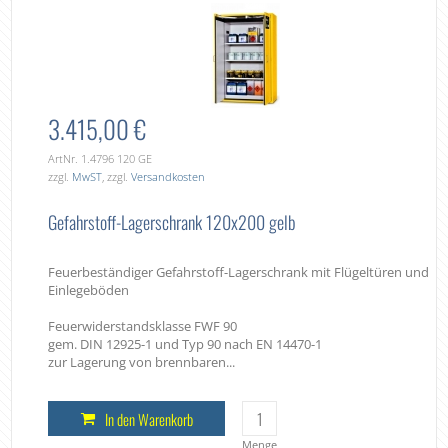
3.415,00 €
ArtNr. 1.4796 120 GE
zzgl.
MwST
, zzgl.
Versandkosten
Gefahrstoff-Lagerschrank 120x200 gelb
Feuerbeständiger Gefahrstoff-Lagerschrank mit Flügeltüren und
Einlegeböden
Feuerwiderstandsklasse FWF 90
gem. DIN 12925-1 und Typ 90 nach EN 14470-1
zur Lagerung von brennbaren...
In den Warenkorb
Menge