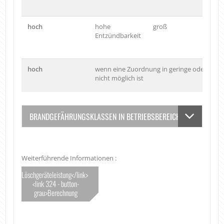
e
hoch
hohe
groß
m
Entzündbarkeit
A
r
hoch
wenn eine Zuordnung in geringe oder mitt
nicht möglich ist
BRANDGEFÄHRUNGSKLASSEN IN BETRIEBSBEREICHEN
Weiterführende Informationen :
Löschgeräteleistung</link>
<link 324 - button-
grau>Berechnung