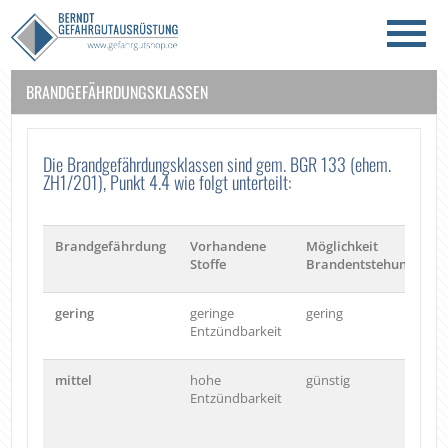
BRANDGEFÄHRDUNGSKLASSEN
Die Brandgefährdungsklassen sind gem. BGR 133 (ehem.
ZH1/201), Punkt 4.4 wie folgt unterteilt:
Brandgefährdung
Vorhandene
Möglichkeit
B
Stoffe
Brandentstehung
gering
geringe
gering
g
Entzündbarkeit
mittel
hohe
günstig
g
Entzündbarkeit
A
k
A