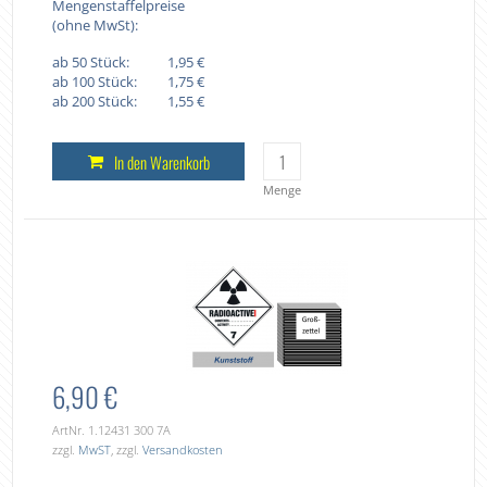
Mengenstaffelpreise
(ohne MwSt):
ab 50 Stück:
1,95 €
ab 100 Stück:
1,75 €
ab 200 Stück:
1,55 €
In den Warenkorb
Menge
6,90 €
ArtNr. 1.12431 300 7A
zzgl.
MwST
, zzgl.
Versandkosten