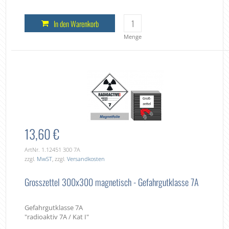
In den Warenkorb
Menge
13,60 €
ArtNr. 1.12451 300 7A
zzgl.
MwST
, zzgl.
Versandkosten
Grosszettel 300x300 magnetisch - Gefahrgutklasse 7A
Gefahrgutklasse 7A
"radioaktiv 7A / Kat I"