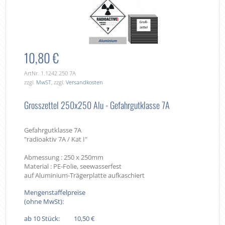
10,80 €
ArtNr. 1.1242 250 7A
zzgl.
MwST
, zzgl.
Versandkosten
Grosszettel 250x250 Alu - Gefahrgutklasse 7A
Gefahrgutklasse 7A
"radioaktiv 7A / Kat I"
Abmessung : 250 x 250mm
Material : PE-Folie, seewasserfest
auf Aluminium-Trägerplatte aufkaschiert
Mengenstaffelpreise
(ohne MwSt):
ab 10 Stück:
10,50 €