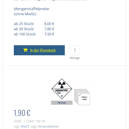
Mengenstaffelpreise
(ohne MwSt):
ab 25 Stück:
8,00 €
ab 50 Stück:
7,80 €
ab 100 Stück:
7,50 €
In den Warenkorb
Menge
1,90 €
ArtNr. 1.12441 100 7A
zzgl.
MwST
, zzgl.
Versandkosten