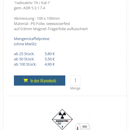
"radioaktiv 7A / Kat I"
gem. ADR 5.3.1.7.4
Abmessung : 100 x 100mm
Material : PE-Folie, seewasserfest
auf 0,9mm Magnet-Trägerfolie aufkaschiert
Mengenstaffelpreise
(ohne MwSt):
ab 25 Stück:
5,80 €
ab 50 Stück:
5,50 €
ab 100 Stück:
4,90 €
In den Warenkorb
Menge