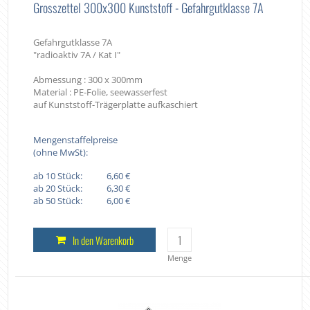
Grosszettel 300x300 Kunststoff - Gefahrgutklasse 7A
Gefahrgutklasse 7A
"radioaktiv 7A / Kat I"
Abmessung : 300 x 300mm
Material : PE-Folie, seewasserfest
auf Kunststoff-Trägerplatte aufkaschiert
Mengenstaffelpreise
(ohne MwSt):
ab 10 Stück:
6,60 €
ab 20 Stück:
6,30 €
ab 50 Stück:
6,00 €
In den Warenkorb
Menge