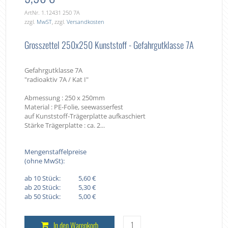
ArtNr. 1.12431 250 7A
zzgl.
MwST
, zzgl.
Versandkosten
Grosszettel 250x250 Kunststoff - Gefahrgutklasse 7A
Gefahrgutklasse 7A
"radioaktiv 7A / Kat I"
Abmessung : 250 x 250mm
Material : PE-Folie, seewasserfest
auf Kunststoff-Trägerplatte aufkaschiert
Stärke Trägerplatte : ca. 2...
Mengenstaffelpreise
(ohne MwSt):
ab 10 Stück:
5,60 €
ab 20 Stück:
5,30 €
ab 50 Stück:
5,00 €
In den Warenkorb