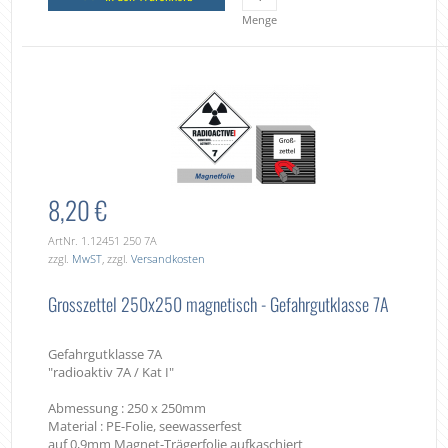
Menge
8,20 €
ArtNr. 1.12451 250 7A
zzgl.
MwST
, zzgl.
Versandkosten
Grosszettel 250x250 magnetisch - Gefahrgutklasse 7A
Gefahrgutklasse 7A
"radioaktiv 7A / Kat I"
Abmessung : 250 x 250mm
Material : PE-Folie, seewasserfest
auf 0,9mm Magnet-Trägerfolie aufkaschiert