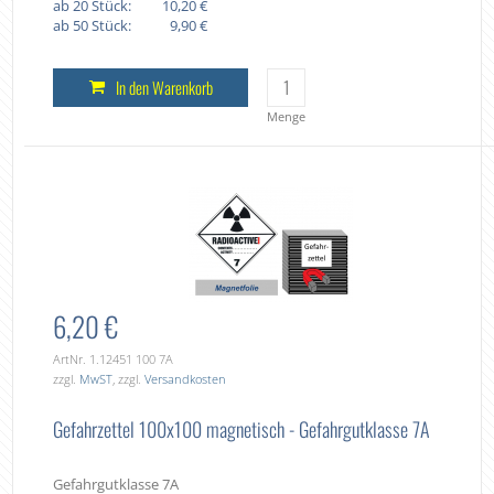
ab 20 Stück:
10,20 €
ab 50 Stück:
9,90 €
In den Warenkorb
Menge
6,20 €
ArtNr. 1.12451 100 7A
zzgl.
MwST
, zzgl.
Versandkosten
Gefahrzettel 100x100 magnetisch - Gefahrgutklasse 7A
Gefahrgutklasse 7A