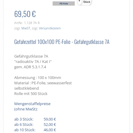
69,50 €
ArtNr. 1.128 7A R
zzgl.
MwST
, zzgl.
Versandkosten
Gefahrzettel 100x100 PE-Folie - Gefahrgutklasse 7A
Gefahrgutklasse 7A
"radioaktiv 7A / Kat I"
gem. ADR 5.3.1.7.4
Abmessung : 100 x 100mm
Material : PE-Folie, seewasserfest
selbstklebend
Rolle mit 500 Stück
Mengenstaffelpreise
(ohne MwSt):
ab 3 Stück:
59,00 €
ab 6 Stück:
52,00 €
ab 10 Stück:
46,00 €