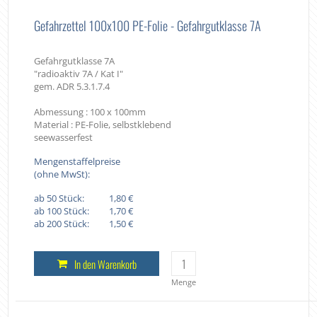
Gefahrzettel 100x100 PE-Folie - Gefahrgutklasse 7A
Gefahrgutklasse 7A
"radioaktiv 7A / Kat I"
gem. ADR 5.3.1.7.4
Abmessung : 100 x 100mm
Material : PE-Folie, selbstklebend
seewasserfest
Mengenstaffelpreise
(ohne MwSt):
ab 50 Stück:
1,80 €
ab 100 Stück:
1,70 €
ab 200 Stück:
1,50 €
In den Warenkorb
Menge