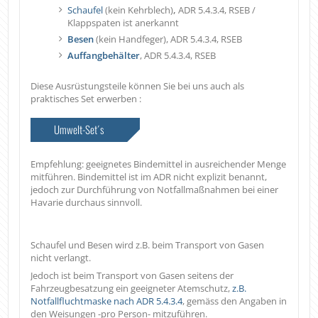
Schaufel
(kein Kehrblech)
,
ADR 5.4.3.4, RSEB /
Klappspaten ist anerkannt
Besen
(kein Handfeger), ADR 5.4.3.4, RSEB
Auffangbehälter
,
ADR 5.4.3.4, RSEB
Diese Ausrüstungsteile können Sie bei uns auch als
praktisches Set erwerben :
Umwelt-Set´s
Empfehlung: geeignetes Bindemittel in ausreichender Menge
mitführen. Bindemittel ist im ADR nicht explizit benannt,
jedoch zur Durchführung von Notfallmaßnahmen bei einer
Havarie durchaus sinnvoll.
Schaufel und Besen wird z.B. beim Transport von Gasen
nicht verlangt.
Jedoch ist beim Transport von Gasen seitens der
Fahrzeugbesatzung ein geeigneter Atemschutz,
z.B.
Notfallfluchtmaske nach ADR 5.4.3.4
, gemäss den Angaben in
den Weisungen -pro Person- mitzuführen.