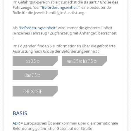
Im Gefahrgut-Bereich spielt zunächst die
Bauart / Größe des
Fahrzeugs
, (der
“Beförderungseinheit”
) eine bedeutende
Rolle für die jeweils benötigte Ausrüstung.
Als
"Beförderungseinheit"
wird immer die gesamte Einheit
(einzelnes Fahrzeug / Zugfahrzeug mit Anhänger) betrachtet
!
Im Folgenden finden Sie Informationen über die geforderte
Ausrüstung nach Größe der Beförderungseinheit :
bis 3,5 to
von 3,5 to bis 7,5 to
über 7,5 to
CHECKLISTE
BASIS
ADR
= Europäisches Übereinkommen über die internationale
Beförderung gefährlicher Güter auf der Straße