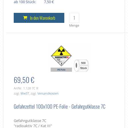
ab 100 Stück:
7,50 €
In den Warenkorb
Menge
69,50 €
ArtNr. 1.128 7C R
zzgl.
MwST
, zzgl.
Versandkosten
Gefahrzettel 100x100 PE-Folie - Gefahrgutklasse 7C
Gefahrgutklasse 7C
"radioaktiv 7C / Kat III"