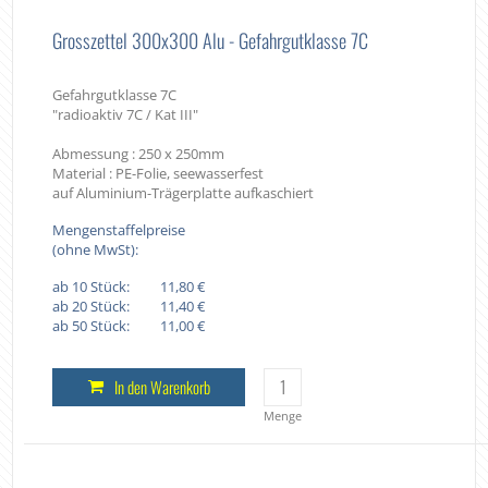
Grosszettel 300x300 Alu - Gefahrgutklasse 7C
Gefahrgutklasse 7C
"radioaktiv 7C / Kat III"
Abmessung : 250 x 250mm
Material : PE-Folie, seewasserfest
auf Aluminium-Trägerplatte aufkaschiert
Mengenstaffelpreise
(ohne MwSt):
ab 10 Stück:
11,80 €
ab 20 Stück:
11,40 €
ab 50 Stück:
11,00 €
In den Warenkorb
Menge