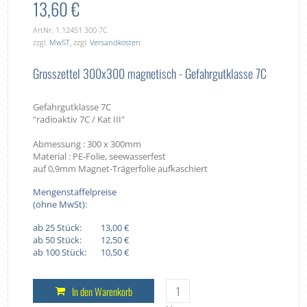
13,60 €
ArtNr. 1.12451 300 7C
zzgl.
MwST
, zzgl.
Versandkosten
Grosszettel 300x300 magnetisch - Gefahrgutklasse 7C
Gefahrgutklasse 7C
"radioaktiv 7C / Kat III"
Abmessung : 300 x 300mm
Material : PE-Folie, seewasserfest
auf 0,9mm Magnet-Trägerfolie aufkaschiert
Mengenstaffelpreise
(ohne MwSt):
ab 25 Stück:
13,00 €
ab 50 Stück:
12,50 €
ab 100 Stück:
10,50 €
In den Warenkorb