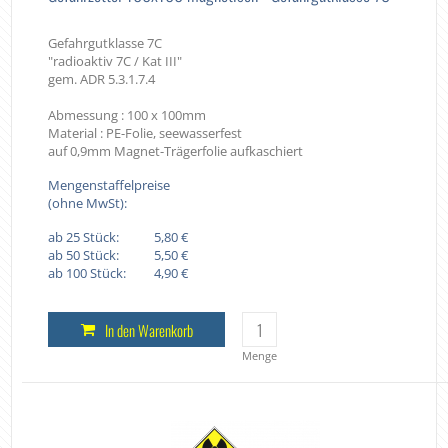
Gefahrgutklasse 7C
"radioaktiv 7C / Kat III"
gem. ADR 5.3.1.7.4
Abmessung : 100 x 100mm
Material : PE-Folie, seewasserfest
auf 0,9mm Magnet-Trägerfolie aufkaschiert
Mengenstaffelpreise
(ohne MwSt):
ab 25 Stück:
5,80 €
ab 50 Stück:
5,50 €
ab 100 Stück:
4,90 €
In den Warenkorb
Menge