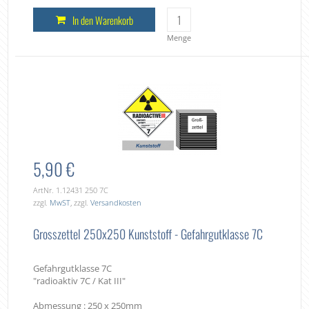
In den Warenkorb
Menge
5,90 €
ArtNr. 1.12431 250 7C
zzgl.
MwST
, zzgl.
Versandkosten
Grosszettel 250x250 Kunststoff - Gefahrgutklasse 7C
Gefahrgutklasse 7C
"radioaktiv 7C / Kat III"
Abmessung : 250 x 250mm