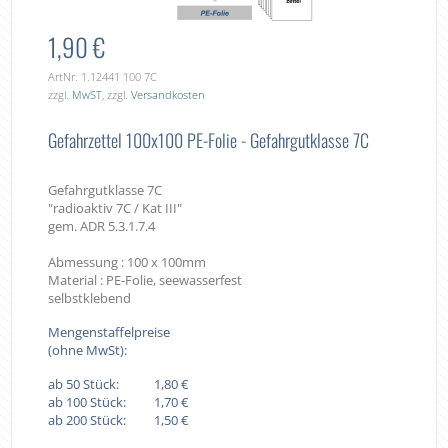
1,90 €
ArtNr. 1.12441 100 7C
zzgl.
MwST
, zzgl.
Versandkosten
Gefahrzettel 100x100 PE-Folie - Gefahrgutklasse 7C
Gefahrgutklasse 7C
"radioaktiv 7C / Kat III"
gem. ADR 5.3.1.7.4
Abmessung : 100 x 100mm
Material : PE-Folie, seewasserfest
selbstklebend
Mengenstaffelpreise
(ohne MwSt):
ab 50 Stück:
1,80 €
ab 100 Stück:
1,70 €
ab 200 Stück:
1,50 €