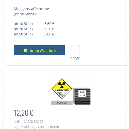
Mengenstaffelpreise
(ohne MwSt):
ab 10 Stück:
6,60 €
ab 20 Stück:
6,30 €
ab 50 Stück:
6,00 €
In den Warenkorb
Menge
12,20 €
ArtNr. 1.1242 300 7C
zzgl.
MwST
, zzgl.
Versandkosten