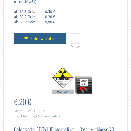
(ohne MwSt):
ab 10 Stück:
10,50 €
ab 20 Stück:
10,20 €
ab 50 Stück:
9,90 €
In den Warenkorb
Menge
6,20 €
ArtNr. 1.12451 100 7C
zzgl.
MwST
, zzgl.
Versandkosten
Gefahrzettel 100x100 magnetisch - Gefahrgutklasse 7C