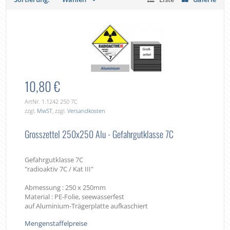
10,80 €
ArtNr. 1.1242 250 7C
zzgl.
MwST
, zzgl.
Versandkosten
Grosszettel 250x250 Alu - Gefahrgutklasse 7C
Gefahrgutklasse 7C
"radioaktiv 7C / Kat III"
Abmessung : 250 x 250mm
Material : PE-Folie, seewasserfest
auf Aluminium-Trägerplatte aufkaschiert
Mengenstaffelpreise