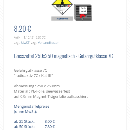
8,20 €
ArtNr. 1.12451 250 7C
zzgl.
MwST
, zzgl.
Versandkosten
Grosszettel 250x250 magnetisch - Gefahrgutklasse 7C
Gefahrgutklasse 7C
"radioaktiv 7C / Kat III"
Abmessung : 250 x 250mm
Material : PE-Folie, seewasserfest
auf 0,9mm Magnet-Trägerfolie aufkaschiert
Mengenstaffelpreise
(ohne MwSt):
ab 25 Stück:
8,00 €
ab 50 Stück:
7,80 €