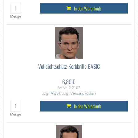
In den Warenkorb
Menge
Vollsichtschutz-Korbbrille BASIC
6,80 €
ArtNr. 2.2102
zzgl.
MwST
, zzgl.
Versandkosten
In den Warenkorb
Menge