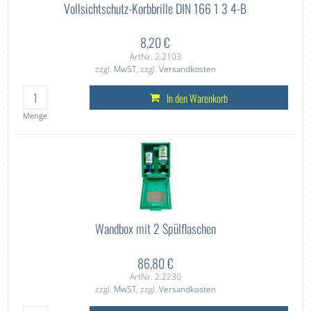
Vollsichtschutz-Korbbrille DIN 166 1 3 4-B
8,20 €
ArtNr. 2.2103
zzgl.
MwST
, zzgl.
Versandkosten
In den Warenkorb
Menge
Wandbox mit 2 Spülflaschen
86,80 €
ArtNr. 2.2230
zzgl.
MwST
, zzgl.
Versandkosten