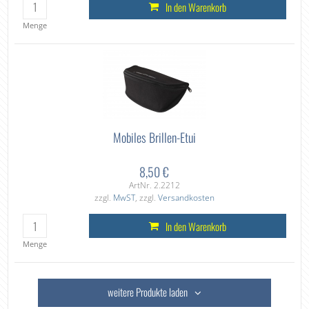
In den Warenkorb
Menge
Mobiles Brillen-Etui
8,50 €
ArtNr. 2.2212
zzgl.
MwST
, zzgl.
Versandkosten
In den Warenkorb
Menge
weitere Produkte laden