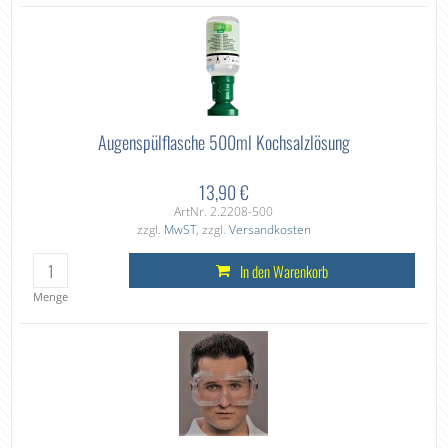
Augenspülflasche 500ml Kochsalzlösung
13,90 €
ArtNr. 2.2208-500
zzgl.
MwST
, zzgl.
Versandkosten
In den Warenkorb
Menge