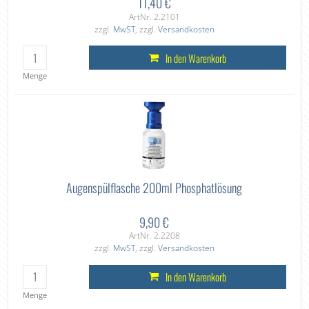
11,40 €
ArtNr. 2.2101
zzgl.
MwST
, zzgl.
Versandkosten
In den Warenkorb
Menge
Augenspülflasche 200ml Phosphatlösung
9,90 €
ArtNr. 2.2208
zzgl.
MwST
, zzgl.
Versandkosten
In den Warenkorb
Menge