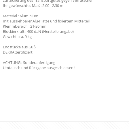
zur Sicherung des Transportgutes gegen Verrutschen
Ihr gewünschtes Maß : 2,00 - 2,30 m
Material : Aluminium
mit ausziehbarer Alu-Platte und fixiertem Mittelteil
Klemmbereich : 21-36mm
Blockierkraft : 400 daN (Herstellerangabe)
Gewicht : ca. 9 kg
Endstücke aus Guß
DEKRA zertifiziert
ACHTUNG : Sonderanfertigung
Umtausch und Rückgabe ausgeschlossen !