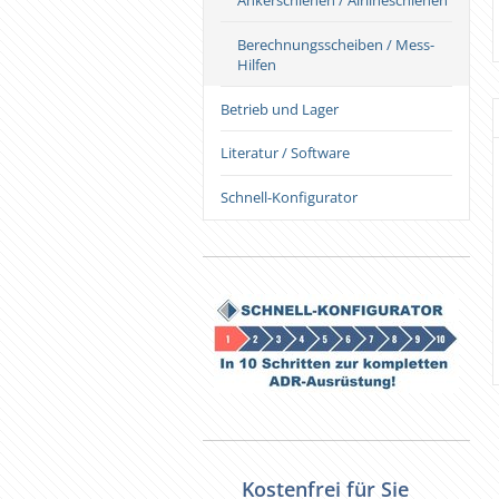
Ankerschienen / Airlineschienen
Berechnungsscheiben / Mess-
Hilfen
Betrieb und Lager
Literatur / Software
Schnell-Konfigurator
tafel "Ladung sichern - aber wie ?"
Fahreranweisung "Ladungssicherung"
36,00 €
3,55 €
Kostenfrei für Sie