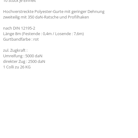
10 Stück je Einheit
Hochverstreckte Polyester-Gurte mit geringer Dehnung
zweiteilig mit 350 daN-Ratsche und Profilhaken
nach DIN 12195-2
Länge 8m (Festende : 0,4m / Losende : 7,6m)
Gurtbandfarbe : rot
Antirutschmattenrolle 500 
zul. Zugkraft :
8mm
Umreifung : 5000 daN
32,00 €
direkter Zug : 2500 daN
1 Colli zu 26 KG
Antirutschmattenrolle 136
/ 5mm
32,80 €