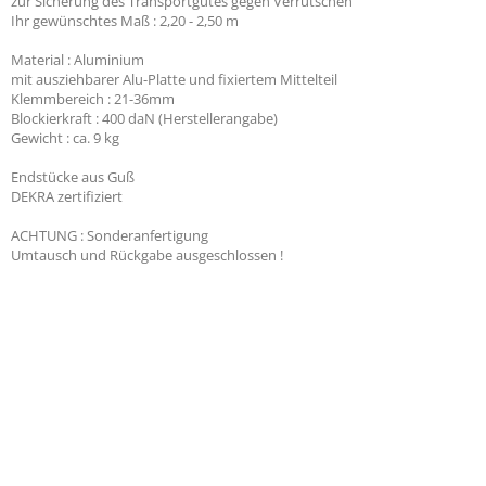
zur Sicherung des Transportgutes gegen Verrutschen
Ihr gewünschtes Maß : 2,20 - 2,50 m
Material : Aluminium
mit ausziehbarer Alu-Platte und fixiertem Mittelteil
Klemmbereich : 21-36mm
Blockierkraft : 400 daN (Herstellerangabe)
Gewicht : ca. 9 kg
Fahreranweisung
"Ladungssicherung
Endstücke aus Guß
DEKRA zertifiziert
3,55 €
ACHTUNG : Sonderanfertigung
Umtausch und Rückgabe ausgeschlossen !
Infokarte "Ladungssicheru
3,5to"
14,28 €