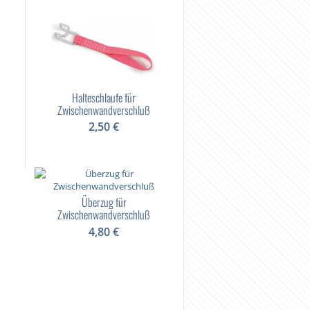
Halteschlaufe für
Fahreranweisung
"
Zwischenwandverschluß
"Ladungssicherung"
2,50 €
3,55 €
Überzug für
Zwischenwandverschluß
4,80 €
ng LKW ab
Infokarte "Ladungssicherung LKW a
3,5to"
14,28 €