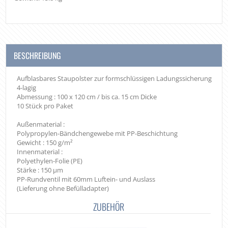
BESCHREIBUNG
Aufblasbares Staupolster zur formschlüssigen Ladungssicherung
4-lagig
Abmessung : 100 x 120 cm / bis ca. 15 cm Dicke
10 Stück pro Paket
Außenmaterial :
Polypropylen-Bändchengewebe mit PP-Beschichtung
Gewicht : 150 g/m²
Innenmaterial :
Polyethylen-Folie (PE)
Stärke : 150 µm
PP-Rundventil mit 60mm Luftein- und Auslass
(Lieferung ohne Befülladapter)
ZUBEHÖR