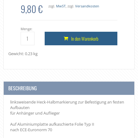
9,80 €
zzgl.
MwST
, zzgl.
Versandkosten
Menge:
In den Warenkorb
Gewicht: 0.23 kg
BESCHREIBUNG
linksweisende Heck-Halbmarkierung zur Befestigung an festen
Aufbauten
für Anhänger und Auflieger
Auf Aluminiumplatte aufkaschierte Folie Typ II
nach ECE-Euronorm 70