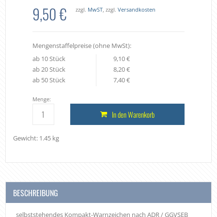
9,50 €
zzgl.
MwST
, zzgl.
Versandkosten
Mengenstaffelpreise (ohne MwSt):
ab 10 Stück
9,10 €
ab 20 Stück
8,20 €
ab 50 Stück
7,40 €
Menge:
In den Warenkorb
Gewicht: 1.45 kg
BESCHREIBUNG
selbststehendes Kompakt-Warnzeichen nach ADR / GGVSEB