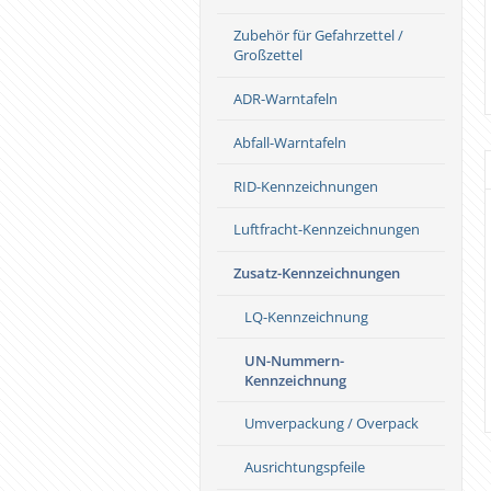
Zubehör für Gefahrzettel /
Großzettel
ADR-Warntafeln
Abfall-Warntafeln
RID-Kennzeichnungen
Luftfracht-Kennzeichnungen
Zusatz-Kennzeichnungen
LQ-Kennzeichnung
Filament-Klebeband 50mm
-Gefahrgutverpackung 33x29x36
UN-Nummern-
10,80 €
190,00 €
Kennzeichnung
Umverpackung / Overpack
Ausrichtungspfeile