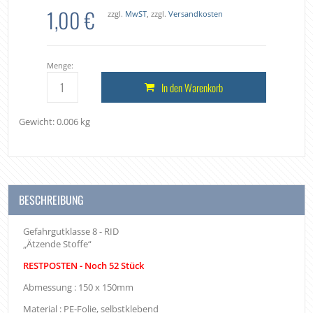
1,00 €
zzgl.
MwST
, zzgl.
Versandkosten
Menge:
In den Warenkorb
Gewicht: 0.006 kg
BESCHREIBUNG
Gefahrgutklasse 8 - RID
„Ätzende Stoffe“
RESTPOSTEN - Noch 52 Stück
Abmessung : 150 x 150mm
Material : PE-Folie, selbstklebend