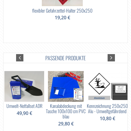
flexibler Gefahrzettel-Halter 250x250
19,20 €
PASSENDE PRODUKTE
 /
Umwelt-Notfallset ADR
Kanalabdeckung mit
Kennzeichnung 250x250
Tasche 100x100 cm PVC
Alu - Umweltgefährdend
49,90 €
blau
10,80 €
29,80 €