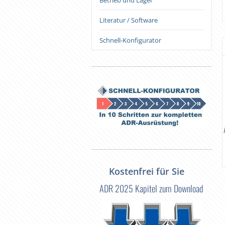
Betrieb und Lager
Literatur / Software
Schnell-Konfigurator
SEB-Ausrüstungskoffer "WBL-EX"
Fahrzeug-Set ab 7,5 to / klappbare
Warntafeln
251,00 €
375,00 €
Kostenfrei für Sie
ADR 2025 Kapitel zum Download