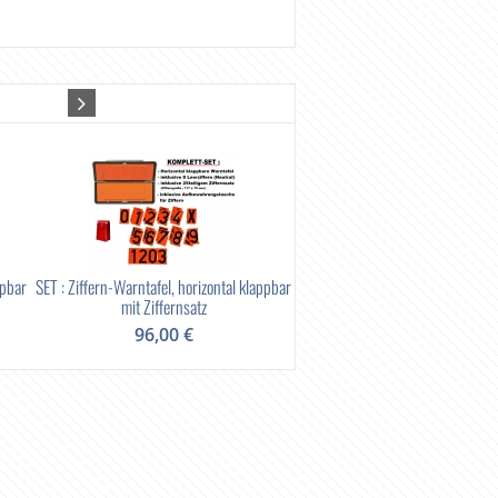
ppbar
SET : Ziffern-Warntafel, horizontal klappbar
EX-geschützte Handleuchte M
mit Ziffernsatz
2AAA-LED
96,00 €
38,50 €