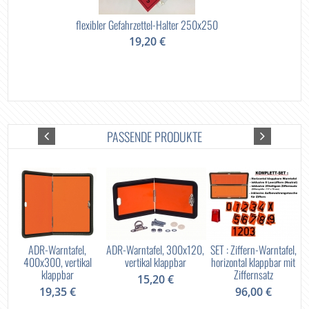
flexibler Gefahrzettel-Halter 250x250
19,20 €
PASSENDE PRODUKTE
 /
ADR-Warntafel,
ADR-Warntafel, 300x120,
SET : Ziffern-Warntafel,
400x300, vertikal
vertikal klappbar
horizontal klappbar mit
klappbar
Ziffernsatz
15,20 €
19,35 €
96,00 €