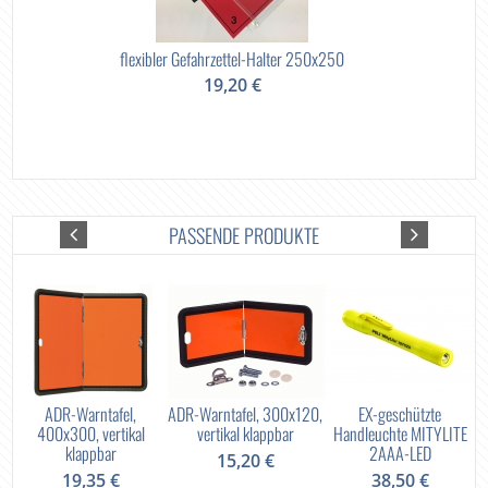
flexibler Gefahrzettel-Halter 250x250
19,20 €
PASSENDE PRODUKTE
o
ADR-Warntafel,
ADR-Warntafel, 300x120,
EX-geschützte
n
400x300, vertikal
vertikal klappbar
Handleuchte MITYLITE
klappbar
2AAA-LED
15,20 €
19,35 €
38,50 €