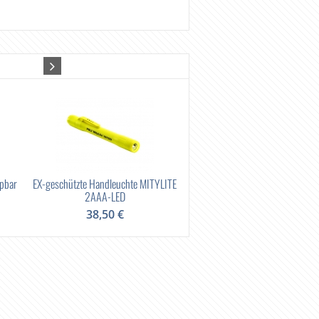
ppbar
EX-geschützte Handleuchte MITYLITE
Feuerlöscher, 6kg ABC, Dau
2AAA-LED
52,00 €
38,50 €