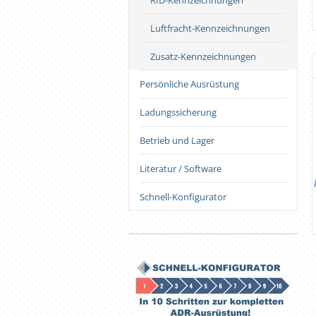
RID-Kennzeichnungen
Luftfracht-Kennzeichnungen
Zusatz-Kennzeichnungen
Persönliche Ausrüstung
Ladungssicherung
Betrieb und Lager
Literatur / Software
SEB-Ausrüstungskoffer "WBL-EX"
Fahrzeug-Set von 3,5 to bis 7,5 to /
Warntafeln klappbar
Schnell-Konfigurator
251,00 €
370,00 €