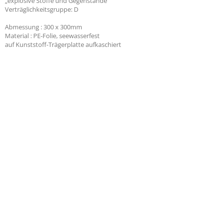
„explosive Stoffe und Gegenstände“
Verträglichkeitsgruppe: D
Abmessung : 300 x 300mm
Material : PE-Folie, seewasserfest
auf Kunststoff-Trägerplatte aufkaschiert