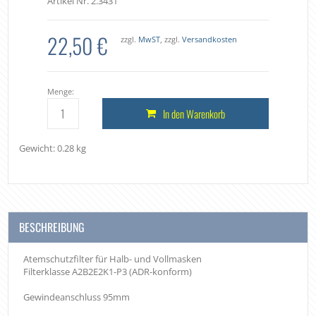
Artikel Nr. 2.3431
22,50 €
zzgl.
MwST
, zzgl.
Versandkosten
Menge:
In den Warenkorb
Gewicht: 0.28 kg
BESCHREIBUNG
Atemschutzfilter für Halb- und Vollmasken
Filterklasse A2B2E2K1-P3 (ADR-konform)
Gewindeanschluss 95mm