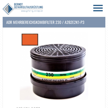
ADR MEHRBEREICHSKOMBIFILTER 230 / A2B2E2K1-P3