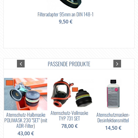
Filteradapter 95mm an DIN 148-1
9,50 €
PASSENDE PRODUKTE
Atemschutz-Vollmaske
r
Atemschutz-Halbmaske
Atemschutzmasken-
G
TYP 731 SET
POLIMASK 230 "SET" (mit
Desinfektionsmittel
ADR-Filter)
78,00 €
14,50 €
43,00 €