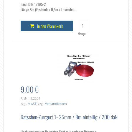
nach DIN 12195-2
Länge 8m (Festende : 0,5m / Losende :...
In den Warenkorb
Menge
9,00 €
ArtNr. 1.2204
zzgl.
MwST
, zzgl.
Versandkosten
Ratschen-Zurrgurt 1- 25mm / 8m einteilig / 200 daN
Hochverstreckter Polyester-Gurt mit geringer Dehnung