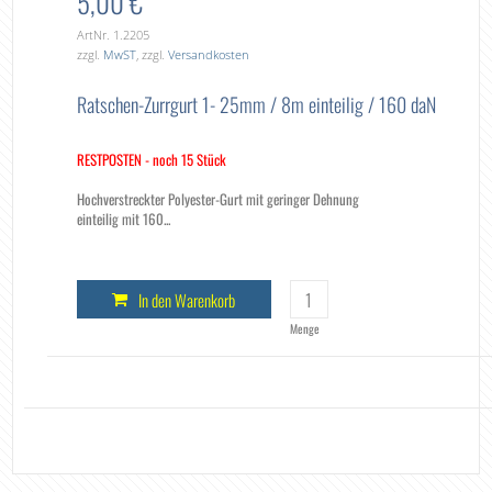
5,00 €
ArtNr. 1.2205
zzgl.
MwST
, zzgl.
Versandkosten
Ratschen-Zurrgurt 1- 25mm / 8m einteilig / 160 daN
RESTPOSTEN - noch 15 Stück
Hochverstreckter Polyester-Gurt mit geringer Dehnung
einteilig mit 160...
In den Warenkorb
Menge