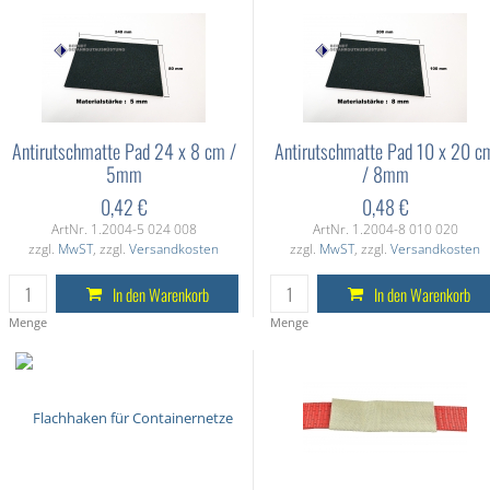
Antirutschmatte Pad 24 x 8 cm /
Antirutschmatte Pad 10 x 20 c
5mm
/ 8mm
0,42 €
0,48 €
ArtNr. 1.2004-5 024 008
ArtNr. 1.2004-8 010 020
zzgl.
MwST
, zzgl.
Versandkosten
zzgl.
MwST
, zzgl.
Versandkosten
In den Warenkorb
In den Warenkorb
Menge
Menge