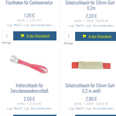
Flachhaken für Containernetze
Schutzschlauch für 50mm-Gurt 
0,2m
1,20 €
2,20 €
ArtNr. 1.2701 FH
ArtNr. 1.2609 - 50/20 W
zzgl.
MwST
, zzgl.
Versandkosten
zzgl.
MwST
, zzgl.
Versandkosten
In den Warenkorb
In den Warenkorb
Menge
Menge
Halteschlaufe für
Schutzschlauch für 50mm-Gurt 
Zwischenwandverschluß
0,3 m weiß
2,50 €
2,90 €
ArtNr. 1.2103 HS
ArtNr. 1.2609 - 50/33 W
zzgl.
MwST
, zzgl.
Versandkosten
zzgl.
MwST
, zzgl.
Versandkosten