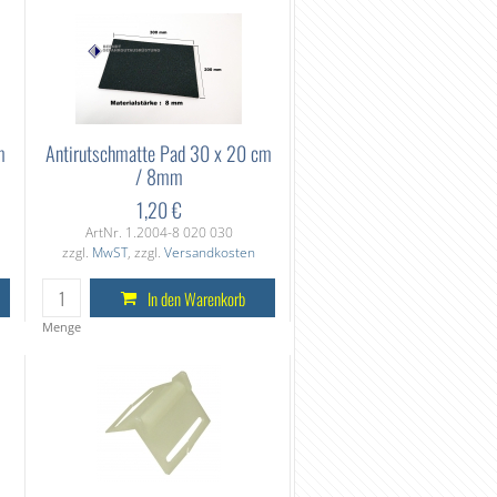
m
Antirutschmatte Pad 30 x 20 cm
/ 8mm
1,20 €
ArtNr. 1.2004-8 020 030
zzgl.
MwST
, zzgl.
Versandkosten
In den Warenkorb
Menge