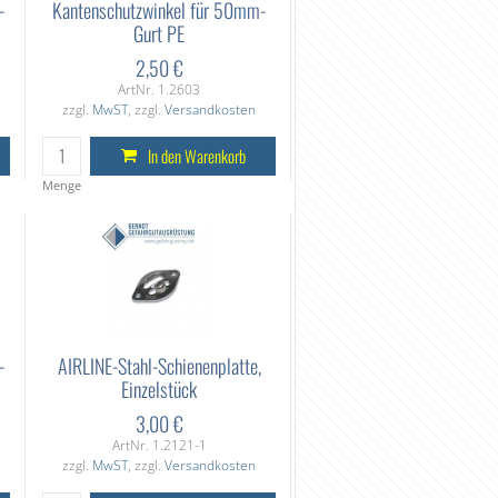
-
Kantenschutzwinkel für 50mm-
Gurt PE
2,50 €
ArtNr. 1.2603
zzgl.
MwST
, zzgl.
Versandkosten
In den Warenkorb
Menge
-
AIRLINE-Stahl-Schienenplatte,
Einzelstück
3,00 €
ArtNr. 1.2121-1
zzgl.
MwST
, zzgl.
Versandkosten