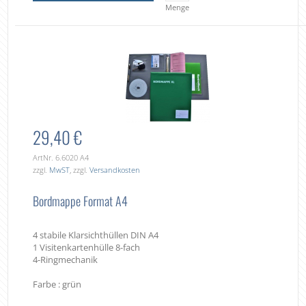
Menge
29,40 €
ArtNr. 6.6020 A4
zzgl.
MwST
, zzgl.
Versandkosten
Bordmappe Format A4
4 stabile Klarsichthüllen DIN A4
1 Visitenkartenhülle 8-fach
4-Ringmechanik
Farbe : grün