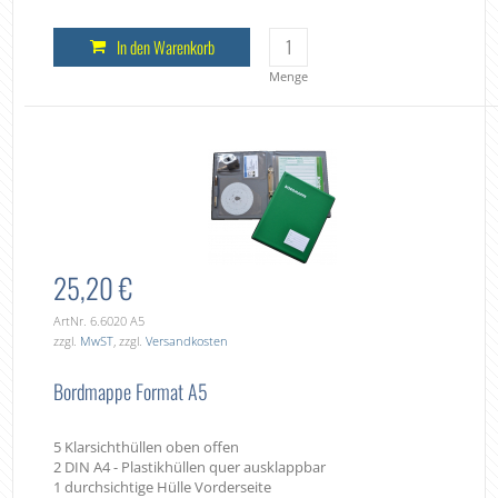
In den Warenkorb
Menge
25,20 €
ArtNr. 6.6020 A5
zzgl.
MwST
, zzgl.
Versandkosten
Bordmappe Format A5
5 Klarsichthüllen oben offen
2 DIN A4 - Plastikhüllen quer ausklappbar
1 durchsichtige Hülle Vorderseite