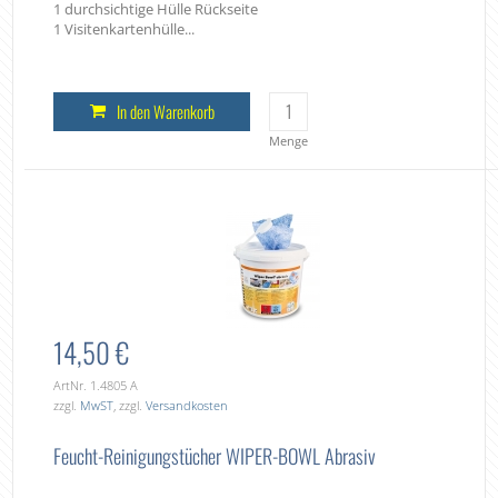
1 durchsichtige Hülle Rückseite
1 Visitenkartenhülle...
In den Warenkorb
Menge
14,50 €
ArtNr. 1.4805 A
zzgl.
MwST
, zzgl.
Versandkosten
Feucht-Reinigungstücher WIPER-BOWL Abrasiv