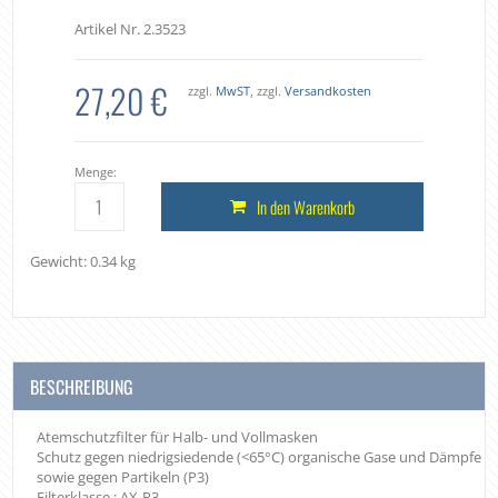
Artikel Nr. 2.3523
27,20 €
zzgl.
MwST
, zzgl.
Versandkosten
Menge:
In den Warenkorb
Gewicht: 0.34 kg
BESCHREIBUNG
Atemschutzfilter für Halb- und Vollmasken
Schutz gegen niedrigsiedende (<65°C) organische Gase und Dämpfe
sowie gegen Partikeln (P3)
Filterklasse : AX-P3