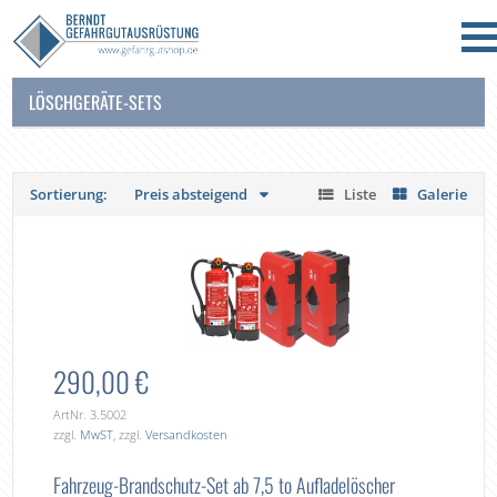
LÖSCHGERÄTE-SETS
Sortierung:
Preis absteigend
Liste
Galerie
290,00 €
ArtNr. 3.5002
zzgl.
MwST
, zzgl.
Versandkosten
Fahrzeug-Brandschutz-Set ab 7,5 to Aufladelöscher